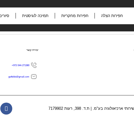
חפירות הצלה
חפירות מחקריות
תמיכה לוגיסטית
סיורים
יצירת קשר
972-544-271380+
gutfeldo@gmail.com
שירותי ארכיאולוגיה בע"מ.
|
ת.ד. 398, רעות 7179902